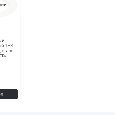
чии
ый
ей TH4,
 сталь,
ST4
ее