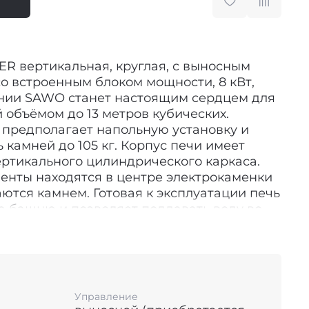
R вертикальная, круглая, с выносным
о встроенным блоком мощности, 8 кВт,
ании SAWO станет настоящим сердцем для
объёмом до 13 метров кубических.
 предполагает напольную установку и
камней до 105 кг. Корпус печи имеет
ртикального цилиндрического каркаса.
енты находятся в центре электрокаменки
ются камнем. Готовая к эксплуатации печь
 башню и позволяет поддавать воду во
ько сверху каменки, но и по всей
ческого корпуса. Это особенно сильно
влажной русской бани. С каменкой TOWER
я, с выносным пультом управления со
щности, 8 кВт, TH5-80Ni2-Pдобиться
Управление
 лёгкого мелкодисперсного пара можно в