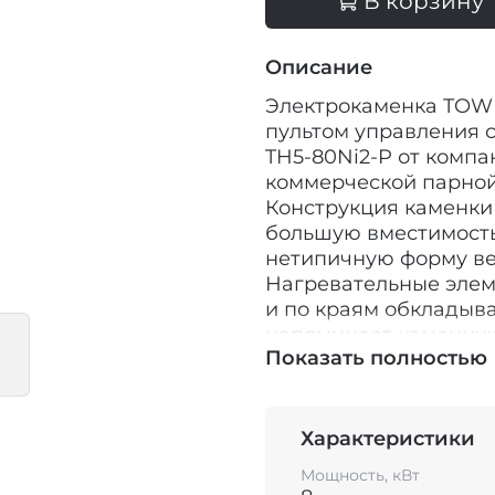
В корзину
Описание
Электрокаменка TOWE
пультом управления с
TH5-80Ni2-P от комп
коммерческой парной 
Конструкция каменки
большую вместимость 
нетипичную форму ве
Нагревательные элем
и по краям обкладыва
напоминает каменную
Показать полностью
время парения не тол
поверхности цилиндри
порадует любителей 
вертикальная, кругла
Характеристики
встроенным блоком мо
Мощность, кВт
большого количества