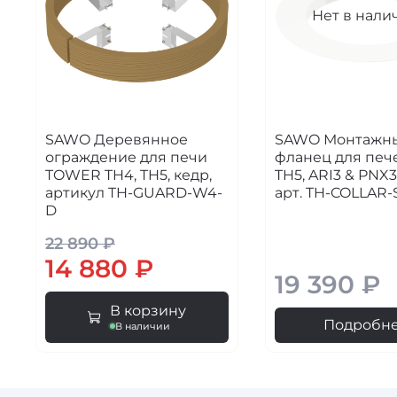
Нет в нали
SAWO Деревянное
SAWO Монтажн
ограждение для печи
фланец для печ
TOWER TH4, TH5, кедр,
TH5, ARI3 & PNX3,
артикул TH-GUARD-W4-
арт. TH-COLLAR-
D
22 890 ₽
14 880 ₽
19 390 ₽
В корзину
Подробн
В наличии