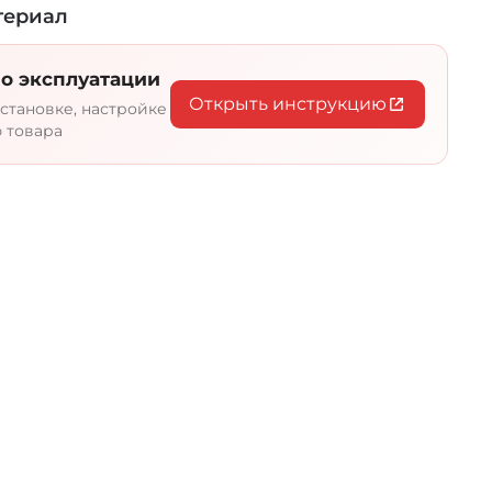
каменки с мощностью от 3 до 24 Кв.
териал
дели рассчитаны на обогрев помещений
ких метра. Модели максимальной
о эксплуатации
одходят для парных объёмом до 40
Открыть инструкцию
 зависимости от мощности варьируется и
становке, настройке
ость камней от 70 до 360 кг.
 товара
озволяет использовать Sawo Tower в
ым размещением пологов. При этом вы
 в равномерном прогреве каждого яруса.
ь универсальную электрокаменку, то Tower
иантов. Подливая на камни воду можно
ня влажности, а благодаря пульту
или в процессе парения установить
атурный режим.