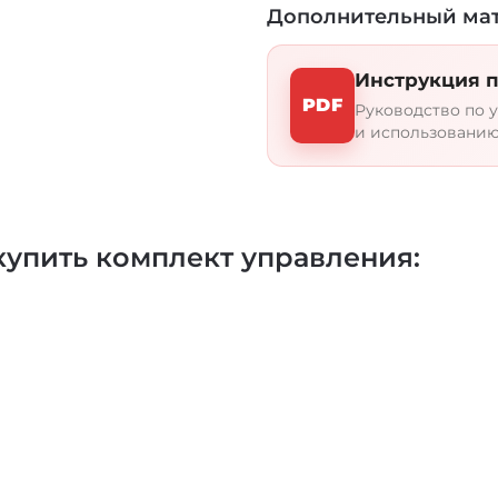
представлены электро
Дополнительный ма
Наименее мощные мо
объёмом 2-4 кубичес
Инструкция п
мощности идеально п
PDF
кубических метров. В
Руководство по у
максимальная вместим
и использованию
Конфигурация печи п
саунах с многоярусн
можете быть уверены
купить комплект управления:
Если вы хотите купит
- один из лучших вар
добиться любого уров
управления заранее 
необходимый темпер