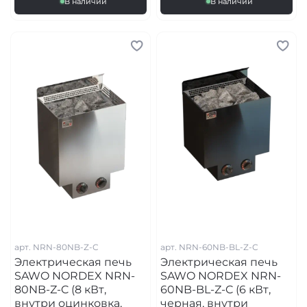
В наличии
В наличии
арт.
NRN-80NB-Z-C
арт.
NRN-60NB-BL-Z-C
Электрическая печь
Электрическая печь
SAWO NORDEX NRN-
SAWO NORDEX NRN-
80NB-Z-C (8 кВт,
60NB-BL-Z-C (6 кВт,
внутри оцинковка,
черная, внутри