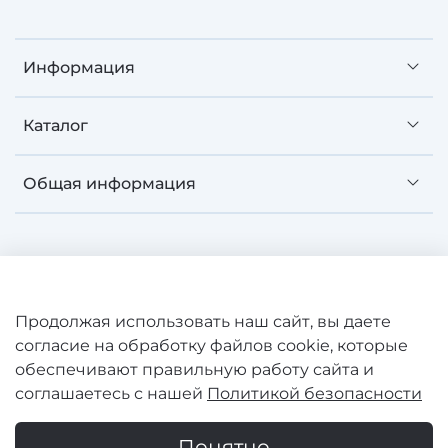
Информация
Каталог
Общая информация
©
SAWO 2008-2026 Зарегистрированная торговая
Продолжая использовать наш сайт, вы даете
марка. Все права защищены. Сайт не является
согласие на обработку файлов cookie, которые
публичной офертой.
обеспечивают правильную работу сайта и
ООО "КАРГОТРАНС" ИНН 7804587350 ОГРНИП
соглашаетесь с нашей
Политикой безопасности
1177847007128
Продолжая пользоваться сайтом, вы соглашаетесь с
Понятно