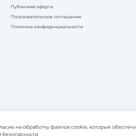
Публичная оферта
Пользовательское соглашение
Политика конфиденциальности
а. Все права защищены. Сайт не
гласие на обработку файлов cookie, которые обеспе
Продолжая поль
 безопасности
07128