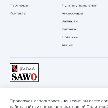
Партнеры
Пульты управления
Контакты
Аксессуары
Запчасти
Вагонка
Новинки
Акции
©
SAWO 2008-2026 Зарегистрированная торговая марк
Продолжая использовать наш сайт, вы даете со
является публичной офертой.
работу сайта и соглашаетесь с нашей
Политикой
ООО "КАРГОТРАНС" ИНН 7804587350 ОГРНИП 11778470