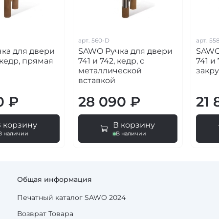
арт.
560-D
арт.
55
ка для двери
SAWO Ручка для двери
SAWO
, кедр, прямая
741 и 742, кедр, с
741 и 
металлической
закр
вставкой
0 ₽
28 090 ₽
21 
В корзину
В корзину
В наличии
В наличии
Общая информация
Печатный каталог SAWO 2024
Возврат Товара