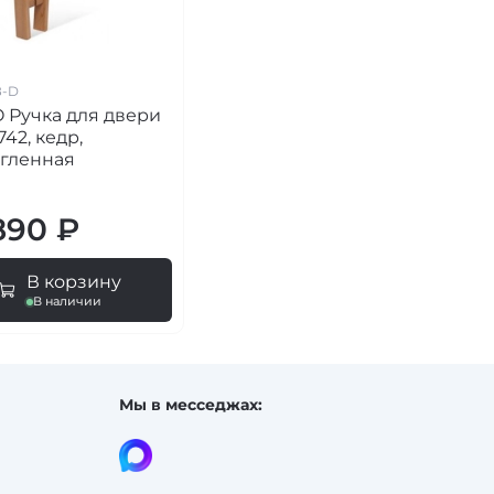
8-D
 Ручка для двери
742, кедр,
угленная
890 ₽
В корзину
В наличии
Мы в месседжах: