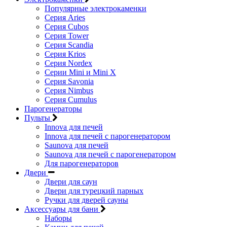
Популярные электрокаменки
Серия Aries
Серия Cubos
Серия Tower
Серия Scandia
Серия Krios
Серия Nordex
Серии Mini и Mini X
Серия Savonia
Серия Nimbus
Серия Cumulus
Парогенераторы
Пульты
Innova для печей
Innova для печей с парогенератором
Saunova для печей
Saunova для печей с парогенератором
Для парогенераторов
Двери
Двери для саун
Двери для турецкий парных
Ручки для дверей сауны
Аксессуары для бани
Наборы