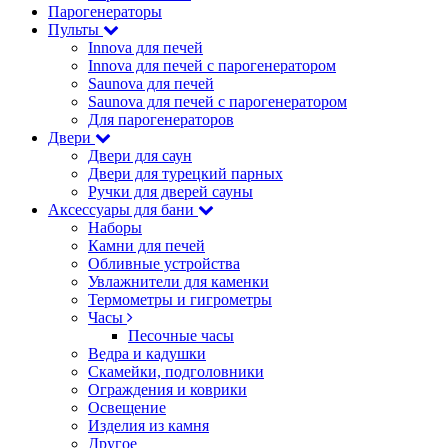
Парогенераторы
Пульты
Innova для печей
Innova для печей с парогенератором
Saunova для печей
Saunova для печей с парогенератором
Для парогенераторов
Двери
Двери для саун
Двери для турецкий парных
Ручки для дверей сауны
Аксессуары для бани
Наборы
Камни для печей
Обливные устройства
Увлажнители для каменки
Термометры и гигрометры
Часы
Песочные часы
Ведра и кадушки
Скамейки, подголовники
Ограждения и коврики
Освещение
Изделия из камня
Другое