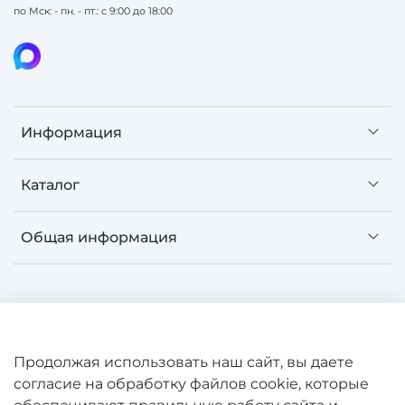
по Мск: - пн. - пт.: с 9:00 до 18:00
Информация
Каталог
Общая информация
©
SAWO 2008-2026 Зарегистрированная торговая
Продолжая использовать наш сайт, вы даете
марка. Все права защищены. Сайт не является
согласие на обработку файлов cookie, которые
публичной офертой.