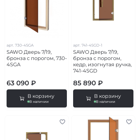
арт.
730-4SGA
арт.
741-4SGD-1
SAWO Дверь 7/19,
SAWO Дверь 7/19,
бронза с порогом, 730-
бронза с порогом,
4SGА
кедр, изогнутая ручка,
741-4SGD
63 090 ₽
85 890 ₽
В корзину
В корзину
В наличии
В наличии