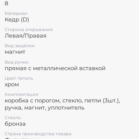
сегменте. Огромный ассортимент позволяет
8
выбрать оптимальный вариант согласно вашим
предпочтениям. Безупречное качество и
Материал
Кедр (D)
продуманность каждой детали будут доставлять
особое удовольствие от пользования дверью
Сторона открывания
многие годы.
Левая/Правая
Сочетание премиальной древесины канадского
Вид защёлки
кедра и закалённого стекла делает данную дверь
магнит
поистине элегантной. Канадский кедр не меняет
внешнего вида и свойств в течение всего
Вид ручки
периода эксплуатации. Стекло проходит
прямая с металлической вставкой
специальный цикл обработки, увеличивающий
Цвет петель
её стойкость к перепадам температур и
хром
механическим повреждениям.
Комплектация
коробка с порогом, стекло, петли (3шт.),
ручка, магнит, уплотнитель
Стекло
бронза
Страна производства товара