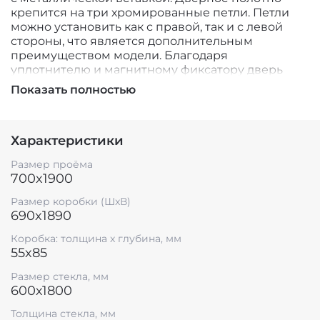
крепится на три хромированные петли. Петли
можно установить как с правой, так и с левой
стороны, что является дополнительным
преимуществом модели. Благодаря
уплотнителю и магнитному фиксатору дверь
надёжно закрывается и не пропускает потоков
Показать полностью
воздуха между помещениями.
Выбор входной двери в парное помещение
требует тщательного подхода. Как ни странно
Характеристики
дверь выполняет множество важных функций:
Размер проёма
является ключевым элементом в
700x1900
зонировании пространства сауны и
отвечает за поддержание микроклимата
Размер коробки (ШxВ)
непосредственно в парной;
690x1890
создаёт необходимое настроение перед
банными процедурами;
Коробка: толщина x глубина, мм
55x85
дополняет общий замысел интерьера.
Размер стекла, мм
Двери для бань и саун от финского
600х1800
производителя Sawo на уже долгое время
удерживают лидерство в данном рыночном
Толщина стекла, мм