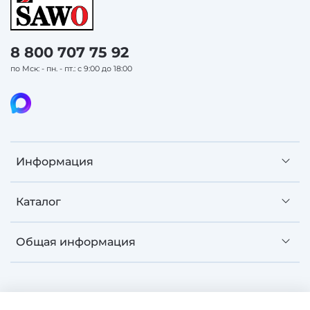
внешней привлекательности.
Ещё одним преимуществом вёдер является их
дизайн. Классический стиль финской бондарной
8 800 707 75 92
продукции выглядит невероятно эстетично.
по Мск: - пн. - пт.: с 9:00 до 18:00
Вёдра Sawo станут гармоничным элементом
общего интерьера любого парного помещения.
Информация
Каталог
Общая информация