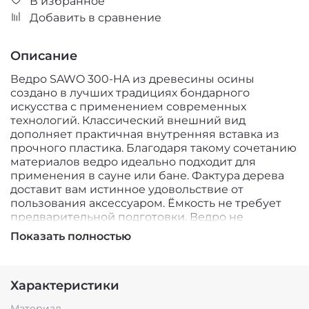
В избранное
Добавить в сравнение
Описание
Ведро SAWO 300-HA из древесины осины
создано в лучших традициях бондарного
искусства с применением современных
технологий. Классический внешний вид
дополняет практичная внутренняя вставка из
прочного пластика. Благодаря такому сочетанию
материалов ведро идеально подходит для
применения в сауне или бане. Фактура дерева
доставит вам истинное удовольствие от
пользования аксессуаром. Ёмкость не требует
предварительной подготовки. Ведро не
подвержено рассыханию со временем и
Показать полностью
рассчитано на длительный период эксплуатации.
Модель SAWO 300-HA объёмом 9 литров удобно
использовать при обливании холодной водой,
Характеристики
запаривании веников и в ряде других целей.
Ведро SAWO 300-HA станет отличным
Материал