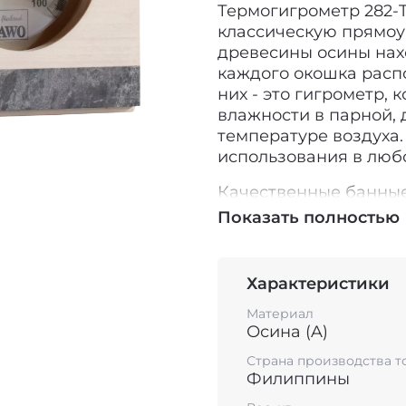
Термогигрометр 282-
классическую прямоу
древесины осины нахо
каждого окошка расп
них - это гигрометр,
влажности в парной, 
температуре воздуха
использования в лю
Качественные банны
правил. Чтобы прове
Показать полностью
благоприятный эффект
необходимо тщатель
парения и режим влаж
Характеристики
условиях классическо
Материал
должна превышать 10-
Осина (A)
Русская баня - это т
влажность в диапазон
Страна производства т
Филиппины
паром, создающим 90
до 45 градусов. Имен