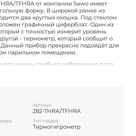
THRA/TFHRA от компании Sawo имеет
гольную форму. В широкой рамке из
дится два круглых окошка. Под стеклом
оложен графичный циферблат. Один из
 который с точностью измерит уровень
другой - термометр, который сообщит о
. Данный прибор прекрасно подойдёт для
бом парильном помещении.
е процедуры требуют соблюдения ряда
дённое в парной время оказало
 на здоровье и самочувствие,
но соблюдать температурный режим
ности. Так например, если вы отдыхаете в
й финской сауны, влажность воздуха не
Артикул
15% при температуре до 120 градусов.
282-THRA/TFHRA
емпература воздуха 60-90 градусов и
е от 45% до 65%. Хамам отличается густым
овара
Тип товара
Термогигрометр
-100% влажности и температурой воздуха
но такие условия считаются