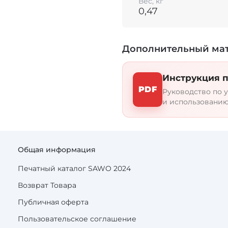
Вес, кг
оптимальными.
0,47
Для контроля за реж
целую линейку измер
Дополнительный ма
гарантирует надёжно
большого количества
подобрать для себя п
Инструкция п
PDF
Руководство по у
и использованию
Общая информация
Печатный каталог SAWO 2024
Возврат Товара
Публичная оферта
Пользовательское соглашение