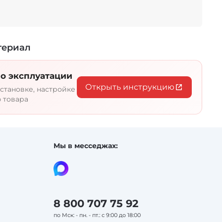
имом парения компания Sawo создала
ительных приборов. Высокое качество
териал
сть и точность измерений. Среди
 форм и размеров каждый сможет
одходящий аксессуар.
о эксплуатации
Открыть инструкцию
становке, настройке
 товара
Мы в месседжах:
8 800 707 75 92
по Мск: - пн. - пт.: с 9:00 до 18:00