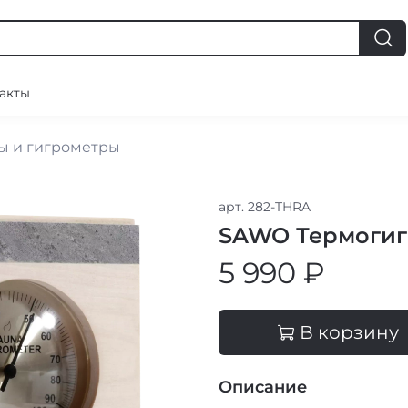
акты
ы и гигрометры
арт.
282-THRA
SAWO Термогиг
5 990 ₽
В корзину
Описание