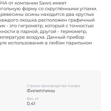
THА от компании Sawo имеет
гольную форму со скруглёнными углами.
древесины осины находится два круглых
 каждого окошка расположен графичный
их - это гигрометр, который с точностью
ности в парной, другой - термометр,
емпературе воздуха. Данный прибор
для использования в любом парильном
е процедуры требуют соблюдения ряда
дённое в парной время оказало
 на здоровье и самочувствие,
но соблюдать температурный режим
ности. Так например, если вы отдыхаете в
Страна производства товара
й финской сауны, влажность воздуха не
Филиппины
15% при температуре до 120 градусов.
емпература воздуха 60-90 градусов и
Вес, кг
0,41
е от 45% до 65%. Хамам отличается густым
-100% влажности и температурой воздуха