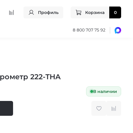
Профиль
Корзина
0
8 800 707 75 92
рометр 222-THА
В наличии