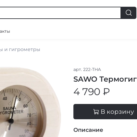
акты
ы и гигрометры
арт.
222-THA
SAWO Термогиг
4 790 ₽
В корзину
Описание