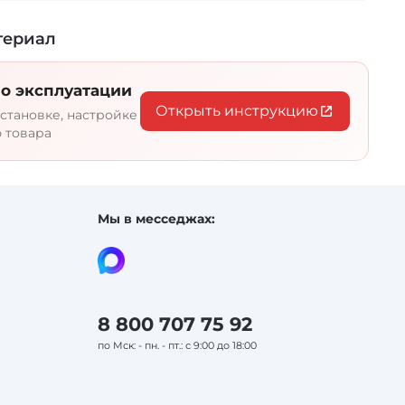
но такие условия считаются
териал
имом парения компания Sawo создала
о эксплуатации
ительных приборов. Высокое качество
Открыть инструкцию
сть и точность измерений. Среди
становке, настройке
 форм и размеров каждый сможет
 товара
одходящий аксессуар.
Мы в месседжах:
8 800 707 75 92
по Мск: - пн. - пт.: с 9:00 до 18:00