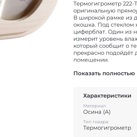
Термогигрометр 222-
оригинальную прямоу
В широкой рамке из 
окошка. Под стеклом
циферблат. Один из н
измерит уровень влаж
который сообщит о т
прекрасно подойдёт 
помещении.
Качественные банны
Показать полностью
правил. Чтобы прове
благоприятный эффект
необходимо тщатель
Характеристики
парения и режим влаж
Материал
условиях классическо
Осина (A)
должна превышать 10-
Русская баня - это т
Тип товара
Термогигрометр
влажность в диапазон
паром, создающим 90