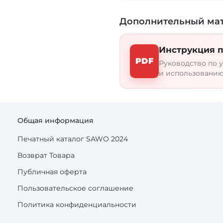
до 45 градусов. Имен
оптимальными.
Дополнительный ма
Для контроля за реж
Инструкция п
целую линейку измер
PDF
гарантирует надёжно
Руководство по у
большого количества
и использованию
подобрать для себя п
Общая информация
Печатный каталог SAWO 2024
Возврат Товара
Публичная оферта
Пользовательское соглашение
Политика конфиденциальности