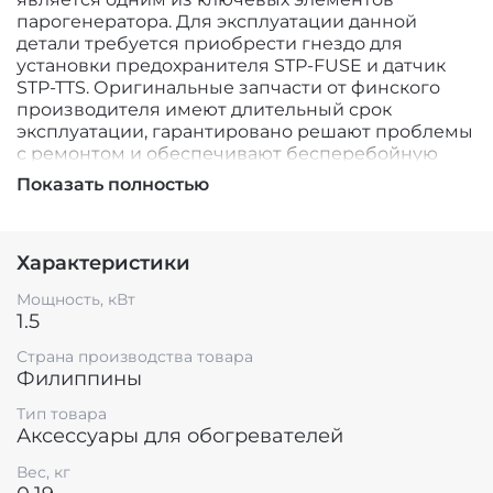
парогенератора. Для эксплуатации данной
детали требуется приобрести гнездо для
установки предохранителя STP-FUSE и датчик
STP-TTS. Оригинальные запчасти от финского
производителя имеют длительный срок
эксплуатации, гарантировано решают проблемы
с ремонтом и обеспечивают бесперебойную
работу оборудования.
Показать полностью
Если парогенератор - это сердце сауны, то ТЭН -
это сердце парогенератора. Именно благодаря
нагревательным элементам создаётся и
Характеристики
поддерживается необходимая температура в
парном помещении. Выход из строя одного или
Мощность, кВт
нескольких ТЭНов - не повод расставаться с
1.5
любимым банным оборудованием.
Страна производства товара
Филиппины
Тип товара
Аксессуары для обогревателей
Вес, кг