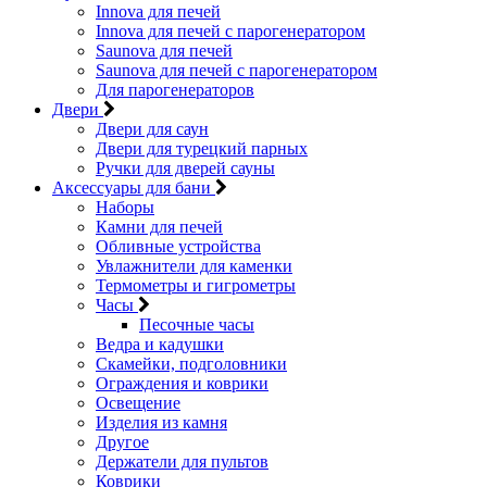
Innova для печей
Innova для печей с парогенератором
Saunova для печей
Saunova для печей с парогенератором
Для парогенераторов
Двери
Двери для саун
Двери для турецкий парных
Ручки для дверей сауны
Аксессуары для бани
Наборы
Камни для печей
Обливные устройства
Увлажнители для каменки
Термометры и гигрометры
Часы
Песочные часы
Ведра и кадушки
Скамейки, подголовники
Ограждения и коврики
Освещение
Изделия из камня
Другое
Держатели для пультов
Коврики