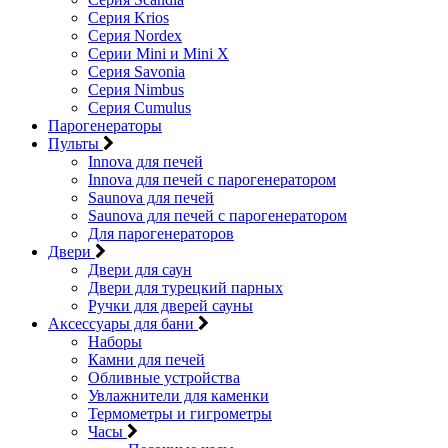
Серия Krios
Серия Nordex
Серии Mini и Mini X
Серия Savonia
Серия Nimbus
Серия Cumulus
Парогенераторы
Пульты
Innova для печей
Innova для печей с парогенератором
Saunova для печей
Saunova для печей с парогенератором
Для парогенераторов
Двери
Двери для саун
Двери для турецкий парных
Ручки для дверей сауны
Аксессуары для бани
Наборы
Камни для печей
Обливные устройства
Увлажнители для каменки
Термометры и гигрометры
Часы