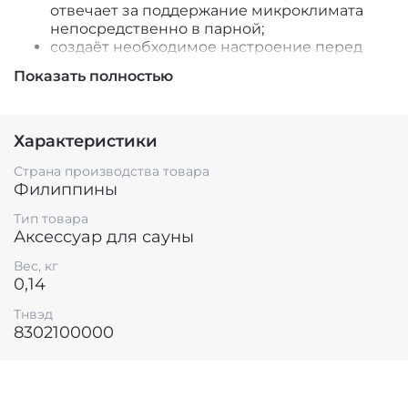
отвечает за поддержание микроклимата
непосредственно в парной;
создаёт необходимое настроение перед
банными процедурами;
Показать полностью
дополняет общий замысел интерьера.
Двери для бань и саун от финского
производителя Sawo уже долгое время
Характеристики
удерживают лидерство в данном рыночном
сегменте. Огромный ассортимент позволяет
Страна производства товара
Филиппины
выбрать оптимальный вариант согласно вашим
предпочтениям. Безупречное качество и
Тип товара
продуманность каждой детали будут доставлять
Аксессуар для сауны
особое удовольствие от пользования дверью
многие годы.
Вес, кг
0,14
Тнвэд
8302100000