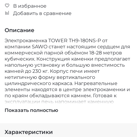
В избранное
Добавить в сравнение
Описание
Электрокаменка TOWER TH9-180NS-P от
компании SAWO станет настоящим сердцем для
коммерческой парной объёмом 18-28 метров
кубических. Конструкция каменки предполагает
напольную установку и большую вместимость
камней до 230 кг. Корпус печи имеет
нетипичную форму вертикального
цилиндрического каркаса. Нагревательные
элементы находятся в центре электрокаменки и
по краям обкладываются камнем. Готовая к
эксплуатации печь напоминает каменную
башню и позволяет поддавать воду во время
Показать полностью
парения не только сверху каменки, но и по всей
поверхности цилиндрического корпуса. Это
особенно сильно порадует любителей влажной
Характеристики
русской бани. С каменкой TOWER TH9-180NS-P