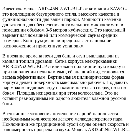
Электрокаменка ARI3-45Ni2-WL-BL-P от компании SAWO -
это воплощение безупречного стиля, высокого качества и
функциональности для вашей парной. Мощности каменки
достаточно для обеспечения оптимального микроклимата в
помещении объёмом 3-6 метров кубических. Это идеальный
вариант для домашней или коммерческой сауны средних
размеров. Конструкция печи предполагает напольное
расположение и пристенную установку.
В прежние времена печи для бань и саун выкладывали из
камня и топили дровами. Сетка корпуса электрокаменки
ARI3-45Ni2-WL-BL-P стилизована под кирпичную кладку и
при наполнении печи камнями, её внешний вид становится
весьма эффективным. Вертикальная цилиндрическая форма
корпуса делает поверхность максимально рабочей. Поддавать
пар можно подливая воду на камни не только сверху, но и по
бокам. Площадь испарения при этом колоссальна. Это не
оставит равнодушным ни одного любителя влажной русской
бани.
В считанные мгновения помещение парной наполняется
необходимым количеством лёгкого мелкодисперсного пара.
Поклонники же традиционной сухой сауны оценят скорость и
равномерность прогрева воздуха. Модель ARI3-45Ni2-WL-BL-