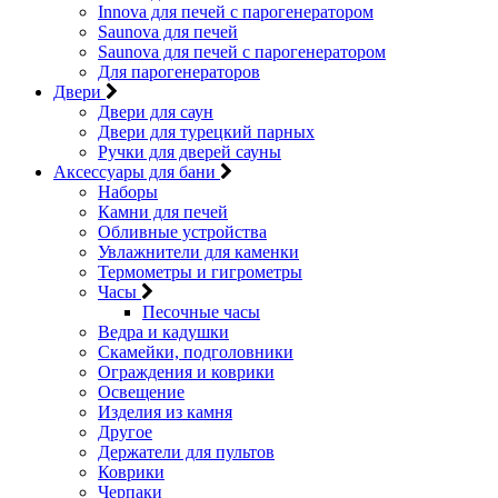
Innova для печей с парогенератором
Saunova для печей
Saunova для печей с парогенератором
Для парогенераторов
Двери
Двери для саун
Двери для турецкий парных
Ручки для дверей сауны
Аксессуары для бани
Наборы
Камни для печей
Обливные устройства
Увлажнители для каменки
Термометры и гигрометры
Часы
Песочные часы
Ведра и кадушки
Скамейки, подголовники
Ограждения и коврики
Освещение
Изделия из камня
Другое
Держатели для пультов
Коврики
Черпаки