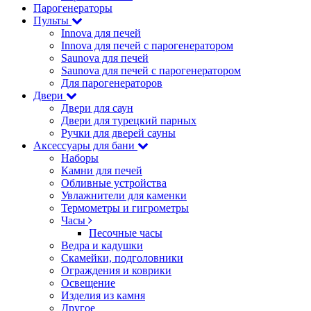
Парогенераторы
Пульты
Innova для печей
Innova для печей с парогенератором
Saunova для печей
Saunova для печей с парогенератором
Для парогенераторов
Двери
Двери для саун
Двери для турецкий парных
Ручки для дверей сауны
Аксессуары для бани
Наборы
Камни для печей
Обливные устройства
Увлажнители для каменки
Термометры и гигрометры
Часы
Песочные часы
Ведра и кадушки
Скамейки, подголовники
Ограждения и коврики
Освещение
Изделия из камня
Другое