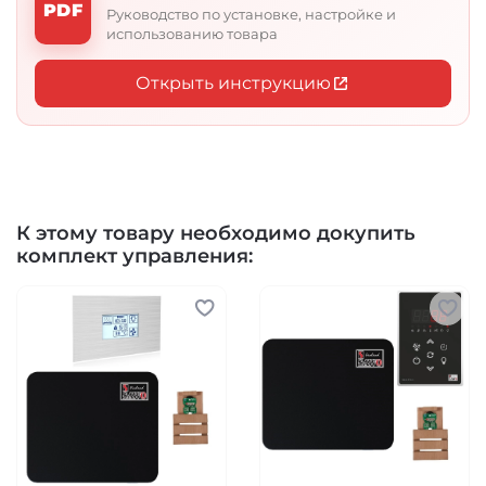
PDF
вариантов. Подливая на камни воду можно
Руководство по установке, настройке и
добиться любого уровня влажности, а благодаря
использованию товара
пульту управления заранее или в процессе
парения установить необходимый
Открыть инструкцию
температурный режим.
К этому товару необходимо докупить
комплект управления: