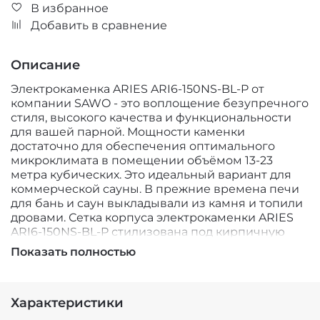
В избранное
Добавить в сравнение
Описание
Электрокаменка ARIES ARI6-150NS-BL-P от
компании SAWO - это воплощение безупречного
стиля, высокого качества и функциональности
для вашей парной. Мощности каменки
достаточно для обеспечения оптимального
микроклимата в помещении объёмом 13-23
метра кубических. Это идеальный вариант для
коммерческой сауны. В прежние времена печи
для бань и саун выкладывали из камня и топили
дровами. Сетка корпуса электрокаменки ARIES
ARI6-150NS-BL-P стилизована под кирпичную
кладку и при наполнении печи камнями, её
Показать полностью
внешний вид становится весьма эффективным.
Вертикальная цилиндрическая форма корпуса
делает поверхность максимально рабочей.
Характеристики
Поддавать пар можно подливая воду на камни не
только сверху, но и по бокам. Площадь