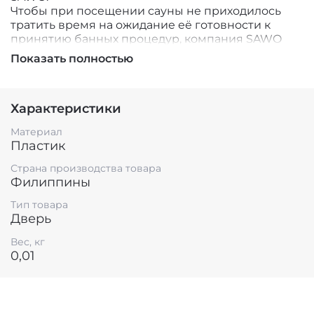
Чтобы при посещении сауны не приходилось
тратить время на ожидание её готовности к
принятию банных процедур, компания SAWO
разработала возможность программирования
Показать полностью
режимов парения заранее. Выполнить
программирование на заданное время
возможно благодаря специальному панели
Характеристики
управления, таймеру и его переключателю.
Программа для таймера устанавливается при
Материал
помощи ручки.
Пластик
Страна производства товара
Филиппины
Тип товара
Дверь
Вес, кг
0,01