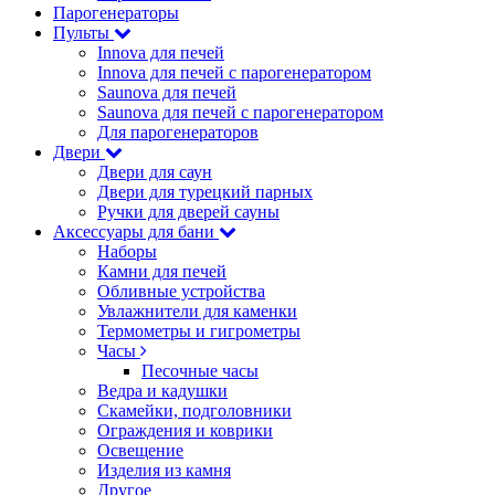
Парогенераторы
Пульты
Innova для печей
Innova для печей с парогенератором
Saunova для печей
Saunova для печей с парогенератором
Для парогенераторов
Двери
Двери для саун
Двери для турецкий парных
Ручки для дверей сауны
Аксессуары для бани
Наборы
Камни для печей
Обливные устройства
Увлажнители для каменки
Термометры и гигрометры
Часы
Песочные часы
Ведра и кадушки
Скамейки, подголовники
Ограждения и коврики
Освещение
Изделия из камня
Другое