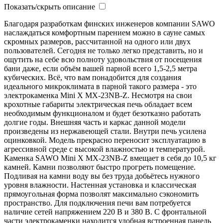
Показать/скрыть описание
Благодаря разработкам финских инженеров компании SAWO
наслаждаться комфортным парением можно в сауне самых
скромных размеров, рассчитанной на одного или двух
пользователей. Сегодня не только легко представить, но и
ощутить на себе всю полноту удовольствия от посещения
бани даже, если объём вашей парной всего 1,5-2,5 метра
кубических. Всё, что вам понадобится для создания
идеального микроклимата в парной такого размера - это
электрокаменка Mini X MX-23NB-Z. Несмотря на свои
крохотные габариты электрическая печь обладает всем
необходимым функционалом и будет безотказно работать
долгие годы. Внешняя часть и каркас данной модели
произведены из нержавеющей стали. Внутри печь усилена
оцинковкой. Модель прекрасно переносит эксплуатацию в
агрессивной среде с высокой влажностью и температурой.
Каменка SAWO Mini X MX-23NB-Z вмещает в себя до 10,5 кг
камней. Камни позволяют быстро прогреть помещение.
Подливая на камни воду вы без труда добьётесь нужного
уровня влажности. Настенная установка и классическая
прямоугольная форма позволят максимально сэкономить
пространство. Для подключения печи вам потребуется
наличие сетей напряжением 220 В и 380 В. С фронтальной
части электрокаменки находится удобная встроенная панель