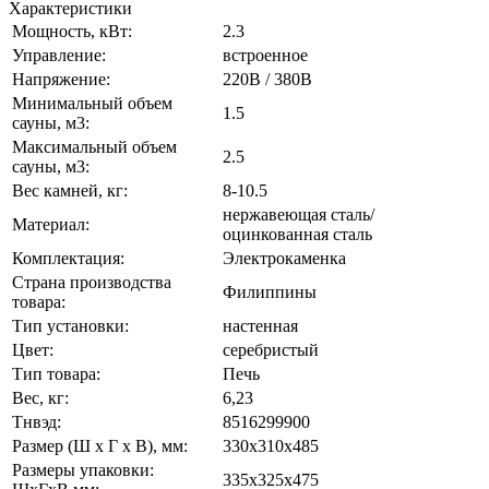
Характеристики
Мощность, кВт:
2.3
Управление:
встроенное
Напряжение:
220В / 380В
Минимальный объем
1.5
сауны, м3:
Максимальный объем
2.5
сауны, м3:
Вес камней, кг:
8-10.5
нержавеющая сталь/
Материал:
оцинкованная сталь
Комплектация:
Электрокаменка
Страна производства
Филиппины
товара:
Тип установки:
настенная
Цвет:
серебристый
Тип товара:
Печь
Вес, кг:
6,23
Тнвэд:
8516299900
Размер (Ш x Г x В), мм:
330x310x485
Размеры упаковки:
335x325x475