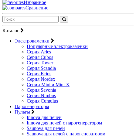
Избранное
Сравнение
Каталог
Электрокаменки
Популярные электрокаменки
Серия Aries
Серия Cubos
Серия Tower
Серия Scandia
Серия Krios
Серия Nordex
Серии Mini и Mini X
Серия Savonia
Серия Nimbus
Серия Cumulus
Парогенераторы
Пульты
Innova для печей
Innova для печей с парогенератором
Saunova для печей
Saunova для печей с парогенератором