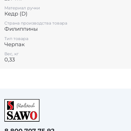
компании Sawo - это только лучшие материалы,
Материал ручки
эстетичный дизайн и продуманная до мелочей
Кедр (D)
форма.
Страна производства товара
Филиппины
Тип товара
Черпак
Вес, кг
0,33
8 800 707 75 92