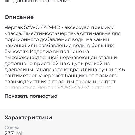
Добавить в сравнение
Описание
Черпак SAWO 442-MD - аксессуар премиум
класса. Вместимость черпака оптимальна для
порционного добавления воды на камни
каменки или разбавления воды в больших
ёмкостях. Изделие выполнено из
высококачественной нержавеющей стали и
дополнено приятной на ощупь ручкой из
древесины канадского кедра. Длина ручки в 46
сантиметров убережёт банщика от прямого
взаимодействия с горячим паром и не даст
ошпариться. Черпак SAWO 442-MD станет
отличным приобретением для любого банщика.
Показать полностью
Если вы любите подливать воду на камни, то вам
никак не обойтись без созданного для этих
целей аксессуара, коим является черпак.
Характеристики
Используя черпак вы сможете подливать воду на
Обьем
камни равномерно и дозировано, контролируя
237 ml
уровень получаемой влажности. Черпаки от