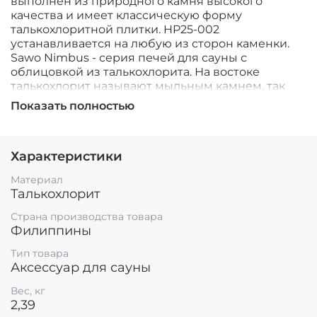
выполнен из природного камня высокого
качества и имеет классическую форму
талькохлоритной плитки. HP25-002
устанавливается на любую из сторон каменки.
Sawo Nimbus - серия печей для сауны с
облицовкой из талькохлорита. На востоке
талькохлорит называют мыльным камнем, так
как внутреннее убранство ни одного хамама не
Показать полностью
обходится без него. Данная серия отличается
массивным внешним видом, за счёт своего веса
и дополнительного веса
Характеристики
камней. Электрокаменки Nimbus разработаны
специально для коммерческих бань, саун и
Материал
хамамов. Функционирование печи без
Талькохлорит
облицовки возможно, но подобное
использование существенно снизит
Страна производства товара
рентабильность вашей парной и навредит её
Филиппины
интерьеру. Поэтому при порче одного или
Тип товара
нескольких элементов облицовки,
Аксессуар для сауны
рекомендуется оперативно произвести замену.
Вес, кг
2,39