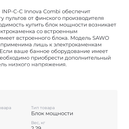
INP-C-C Innova Combi обеспечит
у пультов от финского производителя
одимость купить блок мощности возникает
лектрокаменка со встроенным
имеет встроенного блока. Модель SAWO
i применима лишь к электрокаменкам
. Если ваше банное оборудование имеет
необходимо приобрести дополнительный
ель низкого напряжения.
ения имеет свои ограничения
о компания Sawo разработала линейку
в, благодаря которым возможности
анием становятся практически
 совокупная мощность приборов в сауне
овара
Тип товара
правление которыми выводится на пульт,
Блок мощности
 лимит, это не значит, что придётся
а. Это значит, что вам нужно
Вес, кг
2,29
рести блок мощности Sawo. Этот прибор