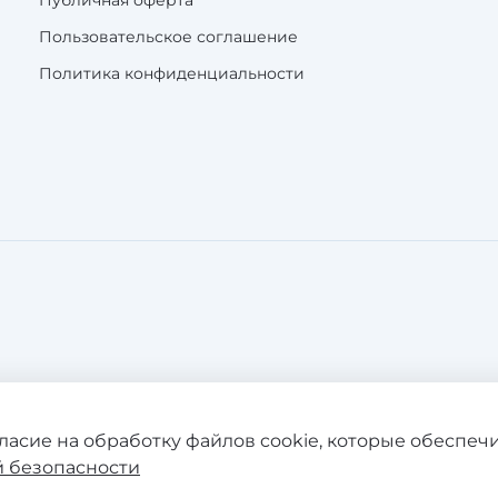
Публичная оферта
Пользовательское соглашение
Политика конфиденциальности
а. Все права защищены. Сайт не
гласие на обработку файлов cookie, которые обеспе
Продолжая поль
 безопасности
07128