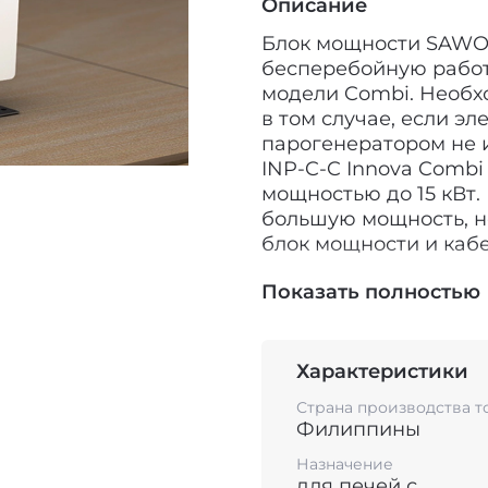
Описание
Блок мощности SAWO 
бесперебойную работ
модели Combi. Необх
в том случае, если э
парогенератором не 
INP-C-C Innova Comb
мощностью до 15 кВт
большую мощность, 
блок мощности и каб
Каждый пульт управл
Показать полностью
возможностей. Однак
специальных приборо
управления оборудов
Характеристики
безграничными. Если
Страна производства т
или мощность печи, у
Филиппины
превышает допустимый
отказаться от комфорт
Назначение
для печей с
дополнительно приоб