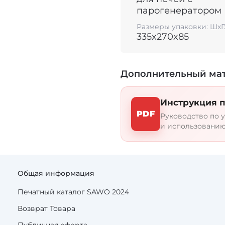
парогенератором
размещается вне сау
вы исключите риск оп
Размеры упаковки: ШхГ
неприятностей, связ
335x270x85
напряжения.
Дополнительный ма
Инструкция п
PDF
Руководство по у
и использованию
Общая информация
Печатный каталог SAWO 2024
Возврат Товара