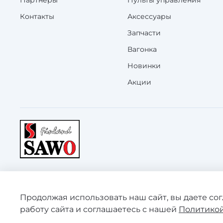
Партнеры
Пульты управления
Контакты
Аксессуары
Запчасти
Вагонка
Новинки
Акции
©
SAWO 2008-2026 Зарегистрированная торговая марк
Продолжая использовать наш сайт, вы даете со
является публичной офертой.
работу сайта и соглашаетесь с нашей
Политикой
ООО "КАРГОТРАНС" ИНН 7804587350 ОГРНИП 11778470