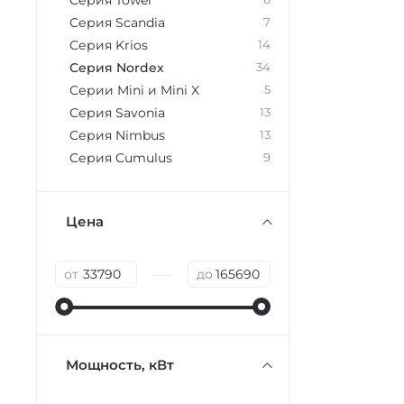
Серия Tower
Серия Scandia
7
Серия Krios
14
Серия Nordex
34
Серии Mini и Mini X
5
Серия Savonia
13
Серия Nimbus
13
Серия Cumulus
9
Цена
—
от
до
Мощность, кВт