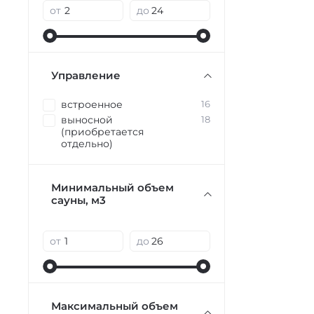
от
до
Управление
встроенное
16
выносной
18
(приобретается
отдельно)
Минимальный объем
сауны, м3
от
до
Максимальный объем