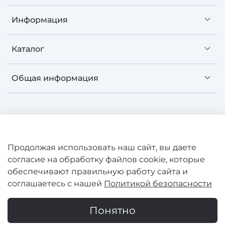
Информация
Каталог
Общая информация
©
SAWO 2008-2026 Зарегистрированная торговая
Продолжая использовать наш сайт, вы даете
марка. Все права защищены. Сайт не является
согласие на обработку файлов cookie, которые
публичной офертой.
обеспечивают правильную работу сайта и
ООО "КАРГОТРАНС" ИНН 7804587350 ОГРНИП
соглашаетесь с нашей
Политикой безопасности
1177847007128
Продолжая пользоваться сайтом, вы соглашаетесь с
Понятно
использованием cookie