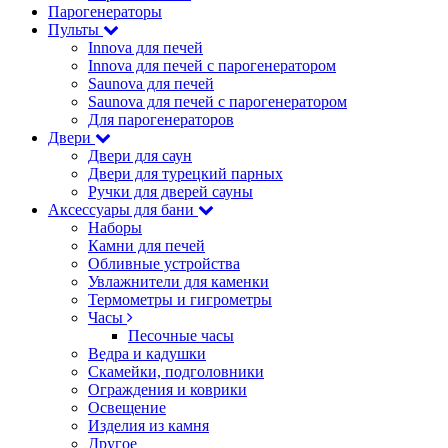
Парогенераторы
Пульты
Innova для печей
Innova для печей с парогенератором
Saunova для печей
Saunova для печей с парогенератором
Для парогенераторов
Двери
Двери для саун
Двери для турецкий парных
Ручки для дверей сауны
Аксессуары для бани
Наборы
Камни для печей
Обливные устройства
Увлажнители для каменки
Термометры и гигрометры
Часы
Песочные часы
Ведра и кадушки
Скамейки, подголовники
Ограждения и коврики
Освещение
Изделия из камня
Другое