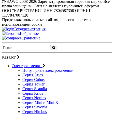
SAWO 2008-2026 Зарегистрированная торговая марка. Все
права защищены. Сайт не является публичной офертой.
ООО "КАРГОТРАНС" ИНН 7804587350 ОГРНИП
1177847007128
Продолжая пользоваться сайтом, вы соглашаетесь с
использованием cookie
Вход/регистрация
Избранное
Сравнение
Каталог
Электрокаменки
Популярные электрокаменки
Серия Aries
Серия Cubos
Серия Tower
Серия Scandia
Серия Krios
Серия Nordex
Серии Mini и Mini X
Серия Savonia
Серия Nimbus