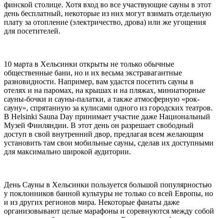
финской столице. Хотя вход во все участвующие сауны в этот
день бесплатный, некоторые из них могут взимать отдельную
плату за отопление (электричество, дрова) или же угощения
для посетителей.
10 марта в Хельсинки открыты не только обычные
общественные бани, но и их весьма экстравагантные
разновидности. Например, вам удастся посетить сауны в
отелях и на паромах, на крышах и на пляжах, миниатюрные
сауны-бочки и сауны-палатки, а также атмосферную «рок-
сауну», спрятанную за кулисами одного из городских театров.
В Helsinki Sauna Day принимает участие даже Национальный
Музей Финляндии. В этот день он разрешает свободный
доступ в свой внутренний двор, предлагая всем желающим
установить там свои мобильные сауны, сделав их доступными
для максимально широкой аудитории.
День Сауны в Хельсинки пользуется большой популярностью
у поклонников банной культуры не только со всей Европы, но
и из других регионов мира. Некоторые фанаты даже
организовывают целые марафоны и соревнуются между собой